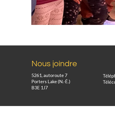
Nous joindre
5261, autoroute 7
Télép
Porters Lake (N.-É.)
Téléc
B3E 1J7