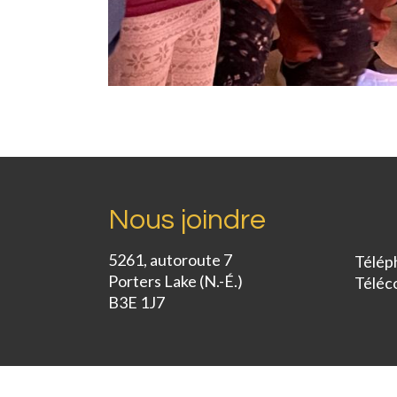
Nous joindre
5261, autoroute 7
Télép
Porters Lake (N.-É.)
Téléc
B3E 1J7